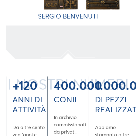
SERGIO BENVENUTI
I NOSTRI NUMERI
+120
400.000
1.000.
ANNI DI
CONII
DI PEZZI
ATTIVITÀ
REALIZZAT
In archivio
commissionati
Da oltre cento
Abbiamo
da privati,
vent’anni ci
stampato oltre