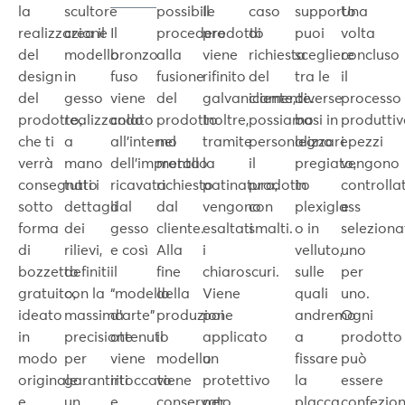
la
scultore
possibile
Il
caso
supporto
Una
realizzazione
crea il
Il
procedere
prodotto
di
puoi
volta
del
modello
bronzo
alla
viene
richiesta
scegliere
concluso
design
in
fuso
fusione
rifinito
del
tra le
il
del
gesso
viene
del
galvanicamente.
cliente,
diverse
processo
prodotto,
realizzando
colato
prodotto
Inoltre,
possiamo
basi in
produtti
che ti
a
all’interno
nel
tramite
personalizzare
legno
i pezzi
verrà
mano
dell’impronta
metallo
la
il
pregiato,
vengono
consegnato
tutti i
ricavata
richiesto
patinatura,
prodotto
in
controllat
sotto
dettagli
dal
dal
vengono
con
plexiglass
e
forma
dei
gesso
cliente.
esaltati
smalti.
o in
seleziona
di
rilievi,
e così
Alla
i
velluto,
uno
bozzetto
definiti
il
fine
chiaroscuri.
sulle
per
gratuito,
con la
“modello
della
Viene
quali
uno.
ideato
massima
d’arte”
produzione
poi
andremo
Ogni
in
precisione
ottenuto
il
applicato
a
prodotto
modo
per
viene
modello
un
fissare
può
originale
garantirti
ritoccato
viene
protettivo
la
essere
e
un
e
conservato
per
placca
confezio