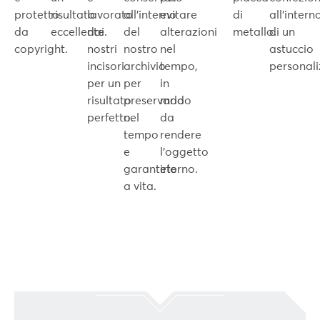
protetto
risultato
lavorato
all’interno
evitare
di
all’intern
da
eccellente.
dai
del
alterazioni
metallo.
di un
copyright.
nostri
nostro
nel
astuccio
incisori
archivio
tempo,
personali
per un
per
in
risultato
preservarlo
modo
perfetto.
nel
da
tempo
rendere
e
l’oggetto
garantirlo
eterno.
a vita.