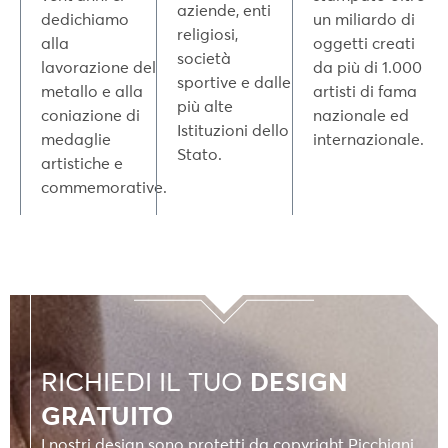
aziende, enti
dedichiamo
un miliardo di
religiosi,
alla
oggetti creati
società
lavorazione del
da più di 1.000
sportive e dalle
metallo e alla
artisti di fama
più alte
coniazione di
nazionale ed
Istituzioni dello
medaglie
internazionale.
Stato.
artistiche e
commemorative.
RICHIEDI IL TUO
DESIGN
GRATUITO
I nostri design sono protetti da copyright Picchiani