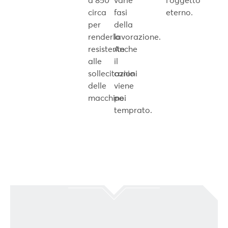
a 850°
varie
l’oggetto
circa
fasi
eterno.
per
della
renderlo
lavorazione.
resistente
Anche
alle
il
sollecitazioni
conio
delle
viene
macchine.
poi
temprato.