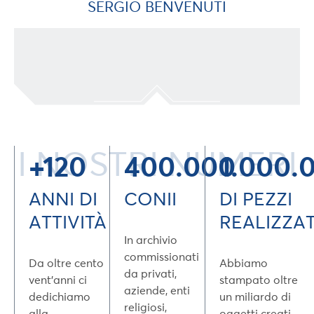
SERGIO BENVENUTI
I NOSTRI NUMERI
+120
400.000
1.000.
ANNI DI
CONII
DI PEZZI
ATTIVITÀ
REALIZZAT
In archivio
commissionati
Da oltre cento
Abbiamo
da privati,
vent’anni ci
stampato oltre
aziende, enti
dedichiamo
un miliardo di
religiosi,
alla
oggetti creati