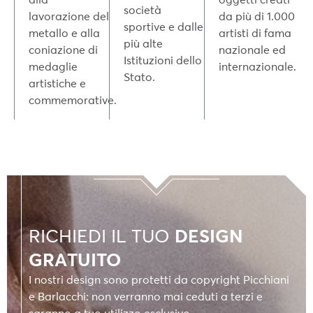
società
lavorazione del
da più di 1.000
sportive e dalle
metallo e alla
artisti di fama
più alte
coniazione di
nazionale ed
Istituzioni dello
medaglie
internazionale.
Stato.
artistiche e
commemorative.
RICHIEDI IL TUO
DESIGN
GRATUITO
I nostri design sono protetti da copyright Picchiani
e Barlacchi: non verranno mai ceduti a terzi e