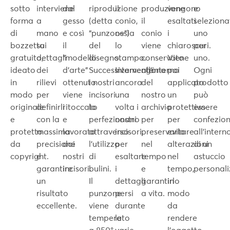
sotto
interviene
dal
riproduzione
il
produzione
vengono
e
forma
a
gesso
(detta
conio,
il
esaltati
seleziona
di
mano
e così
“punzone”)
ossia
conio
i
uno
bozzetto
sui
il
del
lo
viene
chiaroscuri.
per
gratuito,
dettagli
“modello
disegno.
stampo.
conservato
Viene
uno.
ideato
dei
d’arte”
Successivamente
Intervengono
all’interno
poi
Ogni
in
rilievi
ottenuto
i nostri
ancora
del
applicato
prodotto
modo
per
viene
incisori
una
nostro
un
può
originale
definirli
ritoccato
lo
volta i
archivio
protettivo
essere
e
con la
e
perfezionano
nostri
per
per
confezio
protetto
massima
lavorato
attraverso
incisori,
preservarlo
evitare
all’intern
da
precisione
dai
l’utilizzo
per
nel
alterazioni
di un
copyright.
e
nostri
di
esaltare
tempo
nel
astuccio
garantire
incisori.
bulini.
i
e
tempo,
personali
un
Il
dettagli
garantirlo
in
risultato
punzone
persi
a vita.
modo
eccellente.
viene
durante
da
temperato
le
rendere